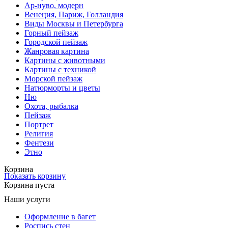
Ар-нуво, модерн
Венеция, Париж, Голландия
Виды Москвы и Петербурга
Горный пейзаж
Городской пейзаж
Жанровая картина
Картины с животными
Картины с техникой
Морской пейзаж
Натюрморты и цветы
Ню
Охота, рыбалка
Пейзаж
Портрет
Религия
Фентези
Этно
Корзина
Показать корзину
Корзина пуста
Наши услуги
Оформление в багет
Роспись стен