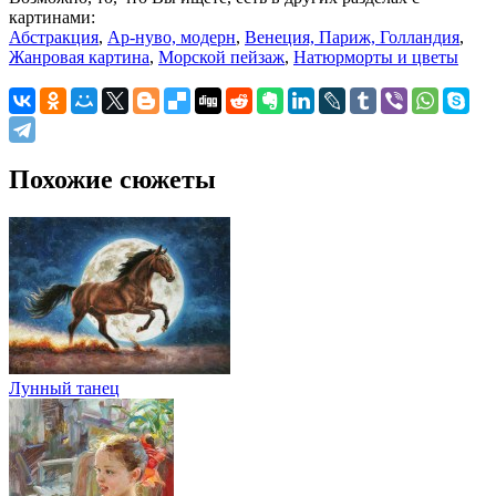
картинами:
Абстракция
,
Ар-нуво, модерн
,
Венеция, Париж, Голландия
,
Жанровая картина
,
Морской пейзаж
,
Натюрморты и цветы
Похожие сюжеты
Лунный танец