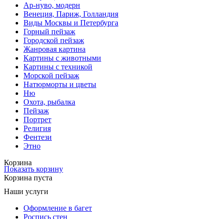
Ар-нуво, модерн
Венеция, Париж, Голландия
Виды Москвы и Петербурга
Горный пейзаж
Городской пейзаж
Жанровая картина
Картины с животными
Картины с техникой
Морской пейзаж
Натюрморты и цветы
Ню
Охота, рыбалка
Пейзаж
Портрет
Религия
Фентези
Этно
Корзина
Показать корзину
Корзина пуста
Наши услуги
Оформление в багет
Роспись стен